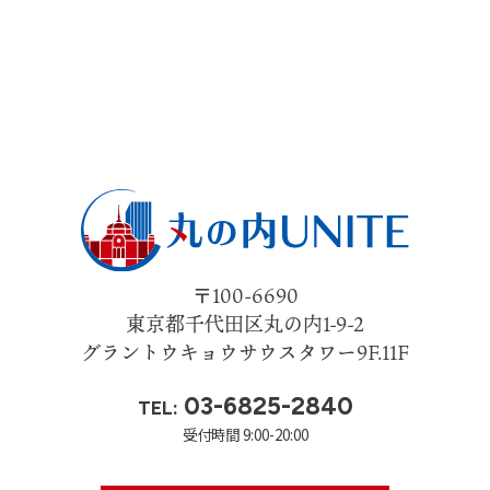
の維持・管理体制の整備・社員教育の徹底等の必要な
措置を講じ、安全対策を実施し個人情報の厳重な管理
を行ないます。
個人情報の利用目的
お客さまからお預かりした個人情報は、当社からのご
連絡や業務のご案内やご質問に対する回答として、電
子メールや資料のご送付に利用いたします。
個人情報の第三者への開示・提供の禁止
〒100-6690
東京都千代田区丸の内1-9-2
当社は、お客さまよりお預かりした個人情報を適切に
グラントウキョウサウスタワー9F.11F
管理し、次のいずれかに該当する場合を除き、個人情
報を第三者に開示いたしません。
03-6825-2840
TEL:
お客さまの同意がある場合
受付時間 9:00-20:00
お客さまが希望されるサービスを行なうために当社が
業務を委託する業者に対して開示する場合